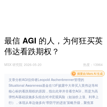
最信 AGI 的人，为何狂买英
伟达看跌期权？
MSX 研究院
2026-05-20
热度
：
13964
摘要由 Mars AI 生成
文章分析AGI信仰者Leopold Aschenbrenner管理的
Situational Awareness基金在13F披露中大举买入英伟达等AI
核心标的看跌期权的原因，指出此举并非看空AGI，而是为高
弹性AI基础设施多头组合对冲宏观风险（如油价上涨、利率上
行），体现从单边做多向‘带防守的进攻’策略升级，聚焦算