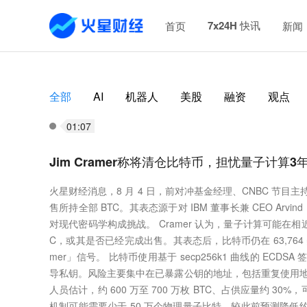
7x24H 快讯
首页
新闻
全部
AI
机器人
美股
融资
观点
01:07
Jim Cramer称将清仓比特币，担忧量子计算
火星财经消息，8 月 4 日，前对冲基金经理、CNBC 节目主
售所持全部 BTC。其表态源于对 IBM 董事长兼 CEO Arvin
对现代密码学构成挑战。 Cramer 认为，量子计算可能在
C，或其是否已经完成出售。其表态后，比特币仍在 63,76
mer」信号。 比特币使用基于 secp256k1 曲线的 EC
导私钥。风险主要集中在已暴露公钥的地址，包括重复使用
人员估计，约 600 万至 700 万枚 BTC、占供应量约 30%，可
机制可能需要少于 50 万个物理量子比特，较此前预测降低