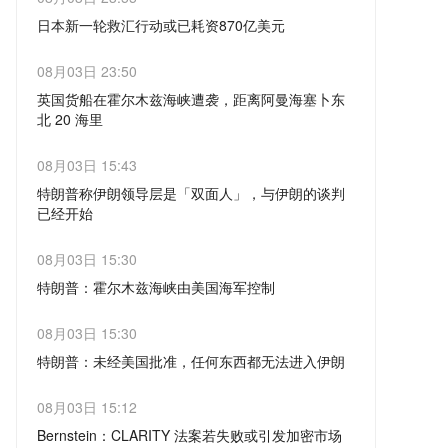
emiAnalysis 估算 Meta 和 OpenAI 的 GPU 资本
特工因涉嫌从「敌对加密账户」窃取约 100 万美
日本新一轮救汇行动或已耗资870亿美元
兹海峡，第二阶段将聚焦伊朗「去核化」问题。
成本已从约 2.15美元/小时 和 2.50美元/小时 分
元加密资产，于上周五被捕。宣誓书显示，Patri
他表示，如果有人试图在霍尔木兹海峡收费，
火星财经消息，8 月 4 日，美国方面近日称，为
08月03日 23:50
别降至约 1.60美元/小时 和 1.75美元/小时。若A
ck Yaroch 自 2024 年末或 2025 年初开始转移
「将由美国收费」，并强调不会允许伊朗在该海
了支撑日元汇率，在最新一轮的外汇干预行动
英国货船在霍尔木兹海峡遭袭，距离阿曼海塞卜东
MD股价升至 600-700美元，GPU本身资本成本
资金，其发现能够控制相关数字钱包的密钥后，
峡收取费用。特朗普还表示，这是伊朗的「最后
中，日本央行可能已经动用了约 870 亿美元，相
北 20 海里
将趋近于零；若进一步突破 1000 美元，则整个
进行了约 12 笔转账。 Yaroch 曾任 FBI 总部反
机会」，目前谈判是在伊朗要求下进行，相关结
当于 11 万亿日元的资金。消息称，根据日本央
集群（含服务器、网络及CPU等）的全部资本成
情报与间谍活动部门主管级特别探员，此前在波
火星财经消息，据金十报道，英国海上贸易行动
08月03日 15:43
果可能在今天或明天公布。此前，霍尔木兹海峡
行的最新货币市场数据推算，日本央行在 7 月 3
本对两家公司而言实际为零。该分析基于线性归
士顿分局工作，并于 7 月 31 日被解雇。他向调
办公室表示，一艘货船在霍尔木兹海峡阿曼海塞
特朗普称伊朗领导层是「双面人」，与伊朗的谈判
局势持续紧张，市场密切关注其对全球能源供应
0 日和 31 日的外汇干预中，很可能分别动用了
属假设及6GW产能全部部署的前提，认股权证具
查人员表示，自己将个人资金与涉案加密资产混
卜东北 20 海里处遭袭。
已经开始
和油价走势的影响。
530 亿美元和 340 亿美元，总共 870 亿美元、
体条款尚未公开。
在一起，并承认在加密钱包方面「做出了一些非
火星财经消息，8 月 3 日，美国总统特朗普在社
相当于 11 万亿日元的资金来买入日元，以支撑
08月03日 15:30
常糟糕的决定」。 FBI 称，Yaroch 曾使用 Chat
交媒体上发文称，伊朗领导层的两面性令人难以
日元汇率。（央视）
特朗普：霍尔木兹海峡由美国海军控制
GPT 咨询如何支配或投资 100 万美元，以及前
置信！他们要求会面，有些人甚至会说是在「恳
往欧洲国家生活。ChatGPT 根据其家庭情况、
火星财经消息，据金十报道，美国总统特朗普表
08月03日 15:30
求」会谈。谈判已经开始，未来几天还安排了更
购买 2 至 5 公顷庄园及收藏陈年红酒等需求，将
示，霍尔木兹海峡由美国海军控制。
特朗普：未经美国批准，任何东西都无法进入伊朗
多会谈。 但与此同时，他们却公开且自豪地宣
葡萄牙列为首选。宣誓书还显示，Yaroch 已购
称，自己并没有进行任何讨论，没有谈论任何事
火星财经消息，据金十报道，美国总统特朗普表
08月03日 15:12
买 9 月 3 日前往葡萄牙的机票及返程票。 法院
情，只是在与「阿曼」方面接触。随后，他们又
示，未经美国批准，任何东西都无法进入伊朗。
Bernstein：CLARITY 法案若失败或引发加密市场
文件显示，Yaroch 已被控跨州运输赃物，以及
发表一贯的说辞，声称霍尔木兹海峡将由他们强