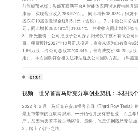
前旗舰预览版；头部互联网平台AI智能体应用讨论度持续升温，另
康德：实现营业收入288.97亿元，同比增长38.93%；归属
股东每10股派发现金红利5.1元（含税）。 7．中微公司公告
元，同比增长282.48%到310.81%，营业收入同比增长约
8．阳光股份：公司控股子公司深圳阳光数字技术有限公司计
目。项目预计2027年10月正式投运，资金来源为自有资金或外
1.66万股，占公司总股本的0.34%，最高成交价85.25元
用）。本次回购符合相关法律法规及公司回购方案。（科股
01:01
视频｜世界首富马斯克分享创业契机：本想找
2022 年 2 月，马斯克在参加播客节目《Third Row T
景上市带来的互联网浪潮。一开始他并没有想创业，而是希
厅，却因为害羞不敢主动搭话。最终，他意识到既然无法加入
2，踏上了创业之路。