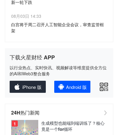
新一轮下跌
接收被盗财物、证券和资金。
力掌控。然而事实上，该海峡目前已经完全处于
火星财经消息，据 Cointelegraph 报道，投资机
08月03日 14:33
美国海军以及我们的「封锁行动」之下，或者正
构 Bernstein 表示，美国《数字资产市场清晰法
白宫将于周二召开人工智能企业会议，审查监管框
如一些人所称的——「美国钢铁之墙！」 除非我
案》（CLARITY Act）通过前景正在下降，若参
架
们允许，否则没有任何东西能够进入伊朗；除非
议院未能在休会前推进该法案，可能引发市场短
达成一项协议，或者实现「全面投降」，否则任
火星财经消息，据金十报道，特朗普政府计划于
期负面反应，导致比特币及整体加密资产估值进
何东西都无法通过。无论伊朗是否愿意承认，事
周二邀请包括 OpenAI、谷歌和 Anthropic 在内
一步承压。Bernstein 指出，法案失败可能带来
下载火星财经 APP
实上，我们正在讨论如何解决一个由他们数十年
的多家科技公司员工前往白宫，共同审查已完成
市场「本能式抛售」，但从中长期看，这也可能
来造成的问题。这非常简单：伊朗永远不会拥有
的人工智能监管框架。该框架将为人工智能实验
以行业热点、实时快讯、视频解读等维度提供全方位
促使美国证券交易委员会（SEC）和商品期货交
的AI和Web3整合服务
核武器！(金十)
室建立自愿程序，要求其在发布模型前先提交给
易委员会（CFTC）加快监管行动，包括明确代
政府审核。会议将由国家网络安全总监办公室主
iPhone 版
Android 版
币分类规则、制定去中心化金融（DeFi）监管框
办，预计将包括各公司的员工级别代表，而非高
架，以及推进代币发行豁免机制。Bernstein 预
管。
计，加密市场可能在第三季度末至第四季度初触
24H热门新闻
底，并在美国中期选举前逐步恢复动能。目前，
市场对 CLARITY Act 在 2026 年底前签署成为
生成模型也能端到端训练了？核心
1
竟是一个for循环
法律的预期持续下降。预测平台 Polymarket 数