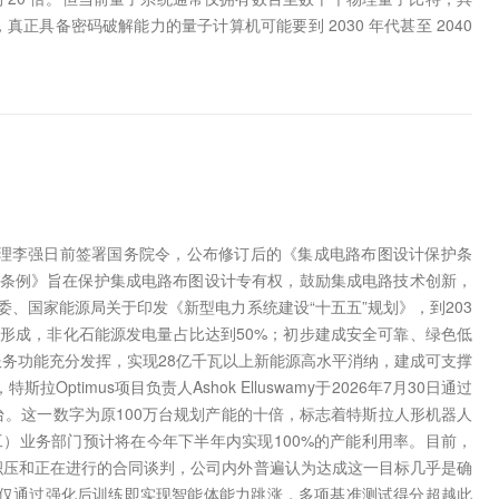
具备密码破解能力的量子计算机可能要到 2030 年代甚至 2040
。
院总理李强日前签署国务院令，公布修订后的《集成电路布图设计保护条
。《条例》旨在保护集成电路布图设计专有权，鼓励集成电路技术创新，
委、国家能源局关于印发《新型电力系统建设“十五五”规划》，到203
形成，非化石能源发电量占比达到50%；初步建成安全可靠、绿色低
务功能充分发挥，实现28亿千瓦以上新能源高水平消纳，建成可支撑
ptimus项目负责人Ashok Elluswamy于2026年7月30日通过
0万台。这一数字为原100万台规划产能的十倍，标志着特斯拉人形机器人
代工）业务部门预计将在今年下半年内实现100%的产能利用率。目前，
单积压和正在进行的合同谈判，公司内外普遍认为达成这一目标几乎是确
前上线公测，仅通过强化后训练即实现智能体能力跳涨，多项基准测试得分超越此