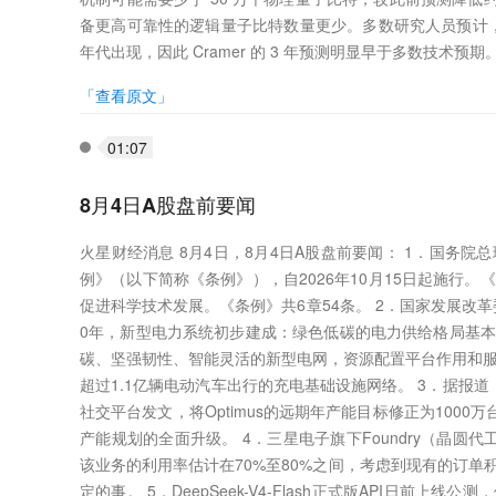
备更高可靠性的逻辑量子比特数量更少。多数研究人员预计，真正
年代出现，因此 Cramer 的 3 年预测明显早于多数技术预期
「查看原文」
01:07
8月4日A股盘前要闻
火星财经消息 8月4日，8月4日A股盘前要闻： 1．国务
例》（以下简称《条例》），自2026年10月15日起施行
促进科学技术发展。《条例》共6章54条。 2．国家发展改革
0年，新型电力系统初步建成：绿色低碳的电力供给格局基本
碳、坚强韧性、智能灵活的新型电网，资源配置平台作用和服
超过1.1亿辆电动汽车出行的充电基础设施网络。 3．据报道，特斯拉O
社交平台发文，将Optimus的远期年产能目标修正为100
产能规划的全面升级。 4．三星电子旗下Foundry（晶圆
该业务的利用率估计在70%至80%之间，考虑到现有的订
定的事。 5．DeepSeek-V4-Flash正式版API日