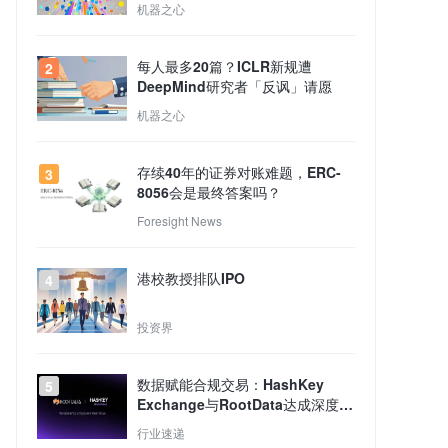
机器之心
据显示，该法案年内通过概率已降至 31%，较一
周前下降 7 个百分点，过去一个月下降 9 个百分
每人最多20篇？ICLR新规遭
2
点，相关投注金额约 370 万美元。CLARITY Act
DeepMind研究者「反讽」请愿
旨在建立美国首个数字资产市场监管框架，但因
机器之心
稳定币收益条款受到银行业反对。此前 Galaxy
Digital 已将该法案 2026 年落地概率下调至 5
存续40年的证券对账难题，ERC-
3
0%，并警告参议院推进时间正在减少。
8056会是最终答案吗？
Foresight News
港校教授排队IPO
4
投资界
数据赋能合规交易：HashKey
5
Exchange与RootData达成深度合
作
行业速递