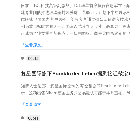
日前，TCL科技高级副总裁、TCL华星首席执行官赵军在上海C
建专业团队推进玻璃基封装关键工艺验证，计划下半年展示相
试验线已向国内客户送样，部分客户通过概念认证进入技术
列为重点赋能方向之一。随着AI芯片向大尺寸、高算力、高
正成为产业竞逐的新焦点，一场由面板厂商主导的跨界布局
「查看原文」
00:42
复星国际旗下Frankfurter Leben据悉接近敲
知情人士透露，复星国际控制的寿险整合商Frankfurter Leb
示，这项出售Athora德国业务的交易最快可能于本月宣布。
「查看原文」
00:41