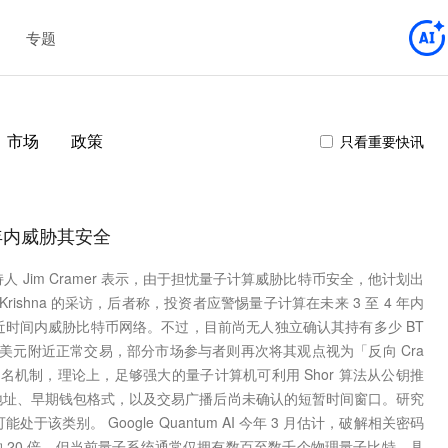
专题
市场
政策
只看重要快讯
3年内威胁其安全
持人 Jim Cramer 表示，由于担忧量子计算威胁比特币安全，他计划出
d Krishna 的采访，后者称，投资者应警惕量子计算在未来 3 至 4 年内
相近时间内威胁比特币网络。不过，目前尚无人独立确认其持有多少 BT
4 美元附近正常交易，部分市场参与者则再次将其观点视为「反向 Cra
DSA 签名机制，理论上，足够强大的量子计算机可利用 Shor 算法从公钥推
地址、早期钱包格式，以及交易广播后尚未确认的短暂时间窗口。研究
能处于该类别。 Google Quantum AI 今年 3 月估计，破解相关密码
约 20 倍。但当前量子系统通常仅拥有数百至数千个物理量子比特，具