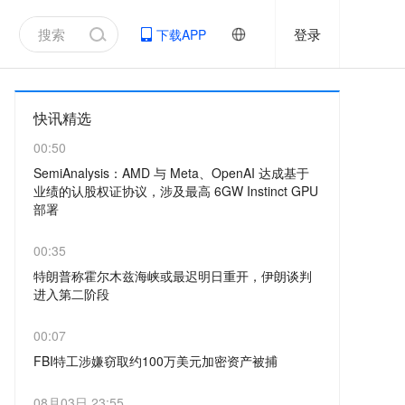
登录
下载APP
快讯精选
00:50
SemiAnalysis：AMD 与 Meta、OpenAI 达成基于
业绩的认股权证协议，涉及最高 6GW Instinct GPU
部署
火星财经消息，据 SemiAnalysis 披露，AMD于
00:35
去年底至今年初与 Meta 和 OpenAI 达成基于业
特朗普称霍尔木兹海峡或最迟明日重开，伊朗谈判
绩的认股权证协议，认股权证将根据两家公司采
进入第二阶段
购并部署最高 6GW AMD Instinct GPU的情况分
火星财经消息， 美国总统特朗普表示，美伊谈判
00:07
批归属，同时 AMD 股价需突破阶梯式目标（最
正在快速推进，双方正在讨论重新开放霍尔木兹
FBI特工涉嫌窃取约100万美元加密资产被捕
高至 600 美元）。随着 AMD 股价从 2026 年初
海峡的问题，海峡「可能最迟明天重新开放」。
约 200 美元区间上涨至目前的 500-600美元，S
火星财经消息，8 月 4 日，美国联邦调查局一名
08月03日 23:55
特朗普称，谈判第一阶段目标是重新开放霍尔木