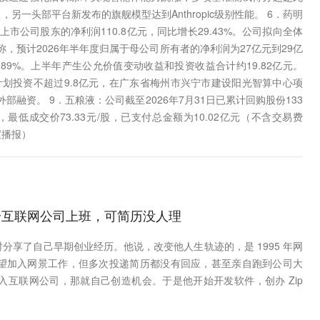
一头部平台新发布的旗舰模型达到Anthropic级别性能。 6．药明
于上市公司股东的净利润110.8亿元，同比增长29.43%。公司拟向全体
称，预计2026年半年度归属于母公司所有者的净利润为27亿元到29亿
34.89%。上半年产生公允价值变动收益和投资收益合计约19.82亿元。
划投资不超过9.8亿元，在广东省梅州市兴宁市建设阳光智算中心项
部融资。 9．五粮液：公司截至2026年7月31日已累计回购股份133
/股，最低成交价73.33元/股，已支付总金额为10.02亿元（不含交易费
宝播报）
个互联网公司上班，可简历没人理
esla》时分享了自己早期创业经历。他说，改变他人生轨迹的，是 1995 年网
望加入网景工作，但多次投递简历都没有回应，甚至亲自跑到公司大
互联网公司，那就自己创造机会。于是他开始开发软件，创办 Zip