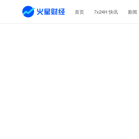
首页
7x24H 快讯
新闻
Cannot read property 'vGrade' of undefined