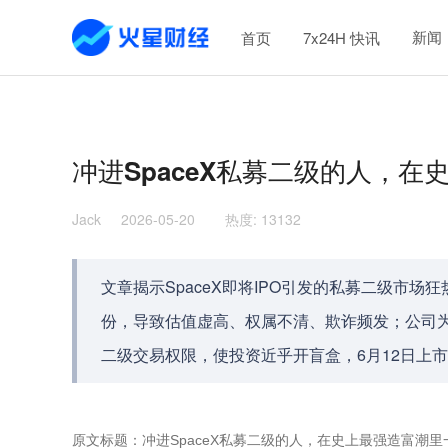
新闻
首页
7x24H 快讯
冲进SpaceX私募二级的人，
Jack
2026-05-20
热度
:
13132
文章揭示SpaceX即将IPO引发的私募二级市
份，导致估值虚高、权属不清、欺诈频发；公司
二级交易权限，使投资近乎开盲盒，6月12日上
原文标题：冲进SpaceX私募二级的人，在史上最强造富潮里