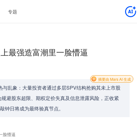
专题
在史上最强造富潮里一脸懵逼
摘要由 Mars AI 生成
场狂热与乱象：大量投资者通过多层SPV结构抢购其未上市股
为规避股东超限、期权定价失真及信息泄露风险，正收紧
市敲钟日将成为最终验真节点。
一脸懵逼