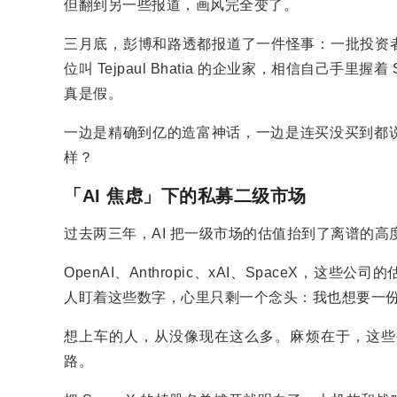
但翻到另一些报道，画风完全变了。
三月底，彭博和路透都报道了一件怪事：一批投资者
位叫 Tejpaul Bhatia 的企业家，相信自己手
真是假。
一边是精确到亿的造富神话，一边是连买没买到都说
样？
「AI 焦虑」下的私募二级市场
过去两三年，AI 把一级市场的估值抬到了离谱的高
OpenAI、Anthropic、xAI、SpaceX
人盯着这些数字，心里只剩一个念头：我也想要一
想上车的人，从没像现在这么多。麻烦在于，这些
路。