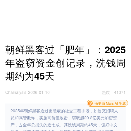
朝鲜黑客过「肥年」：2025
年盗窃资金创记录，洗钱周
期约为45天
Chainalysis
2026-01-10
热度
：
41371
摘要由 Mars AI 生成
2025年朝鲜黑客通过更隐蔽的社交工程手段，如冒充招聘人
员和高管欺诈，实施高价值攻击，窃取超20.2亿美元加密资
产，占全年总损失的近七成。其洗钱周期约45天，偏好中文