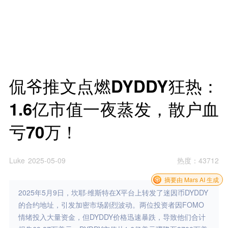
侃爷推文点燃DYDDY狂热：
1.6亿市值一夜蒸发，散户血
亏70万！
Luke
2025-05-09
热度
：
43712
摘要由 Mars AI 生成
2025年5月9日，坎耶·维斯特在X平台上转发了迷因币DYDDY
的合约地址，引发加密市场剧烈波动。两位投资者因FOMO
情绪投入大量资金，但DYDDY价格迅速暴跌，导致他们合计