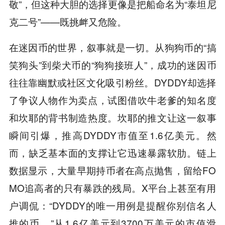
敬”，但这种大胆的选择更像是把船命名为“泰坦尼
克二号”——既挑衅又危险。
在迷因币的世界，叙事就是一切。从狗狗币的“搞
笑狗头”到柴犬币的“狗狗接班人”，成功的迷因币
往往靠幽默或社区文化吸引粉丝。DYDDY却选择
了争议人物作为卖点，试图借吹牛老爹的知名度
和坎耶的背书制造热度。坎耶的推文让这一叙事
瞬间引爆，推高DYDDY市值至1.6亿美元。然
而，缺乏基本面的支撑让它迅速暴露软肋。链上
数据显示，大量早期持币者在高点抛售，留给FO
MO追高者的只有暴跌的残局。X平台上甚至有用
户调侃：“DYDDY的唯一用例是提醒你别信名人
推的币。”从1.6亿美元到3700万美元的市值滑