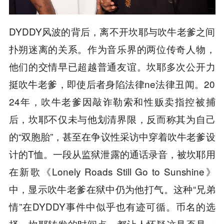
DYDDY风波的背后，离不开坎耶与吹牛老爹之间
扑朔迷离的关系。作为音乐界的两位传奇人物，
他们的交情早已超越普通友谊。坎耶多次公开力
挺吹牛老爹，即使后者身陷法律ne法律丑闻。20
24年，吹牛老爹因敲诈勒索和性贩卖指控被捕
后，坎耶不仅未与他划清界限，反而称其为自己
的“双胞胎”，甚至在争议性采访中穿着吹牛老爹设
计的T恤。一段从监狱泄露的通话录音，被坎耶用
在新歌《Lonely Roads Still Go to Sunshine》
中，显示吹牛老爹在狱中仍为他打气。这种“兄弟
情”在DYDDY事件中似乎也有迹可循。币名的选
择、坎耶转发的时间点，都让人怀疑这是否是一