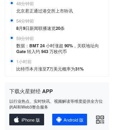
48分钟前
北京君正通过港交所上市聆讯
54分钟前
8月9日新闻联播速览20条
59分钟前
数据：BMT 24 小时涨超 90%，关联地址向
Gate 转入约 943 万枚代币
1小时前
比特币本月涨至7万美元概率为31%
下载火星财经 APP
以行业热点、实时快讯、视频解读等维度提供全方位
的AI和Web3整合服务
iPhone 版
Android 版