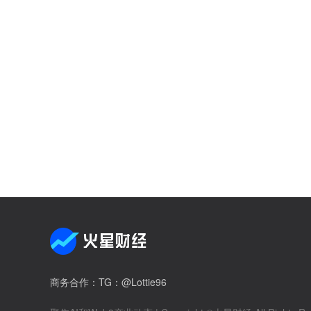
商务合作
：TG：@Lottie96